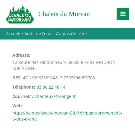
Aller
au
Chalets du Morvan
contenu
Accueil
Au fil de l’eau – Au pas de l’âne
Adresse
12 Route des randonneurs 58800 REVIRY-MOURON-
SUR-YONNE
GPS
47.186067869248, 3.7393796957703
Téléphone
03 86 22 48 14
Courriel
v.chanteux@orange.fr
Web
https://canoe-kayak-morvan-58.fr/fr/page/promenade-
a-dos-d-ane