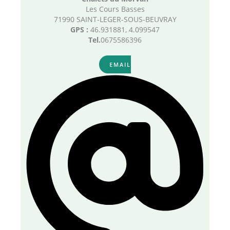
Les Cours Basses
71990 SAINT-LEGER-SOUS-BEUVRAY
GPS :
46.931881, 4.099547
Tel.
0675586396
EMAIL