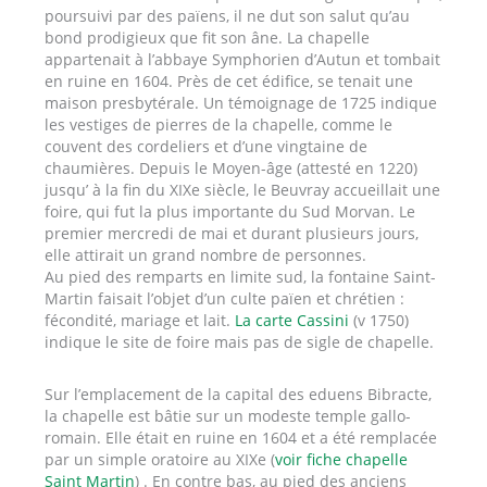
poursuivi par des païens, il ne dut son salut qu’au
bond prodigieux que fit son âne. La chapelle
appartenait à l’abbaye Symphorien d’Autun et tombait
en ruine en 1604. Près de cet édifice, se tenait une
maison presbytérale. Un témoignage de 1725 indique
les vestiges de pierres de la chapelle, comme le
couvent des cordeliers et d’une vingtaine de
chaumières. Depuis le Moyen-âge (attesté en 1220)
jusqu’ à la fin du XIXe siècle, le Beuvray accueillait une
foire, qui fut la plus importante du Sud Morvan. Le
premier mercredi de mai et durant plusieurs jours,
elle attirait un grand nombre de personnes.
Au pied des remparts en limite sud, la fontaine Saint-
Martin faisait l’objet d’un culte païen et chrétien :
fécondité, mariage et lait.
La carte Cassini
(v 1750)
indique le site de foire mais pas de sigle de chapelle.
Sur l’emplacement de la capital des eduens Bibracte,
la chapelle est bâtie sur un modeste temple gallo-
romain. Elle était en ruine en 1604 et a été remplacée
par un simple oratoire au XIXe (
voir fiche chapelle
Saint Martin
) . En contre bas, au pied des anciens