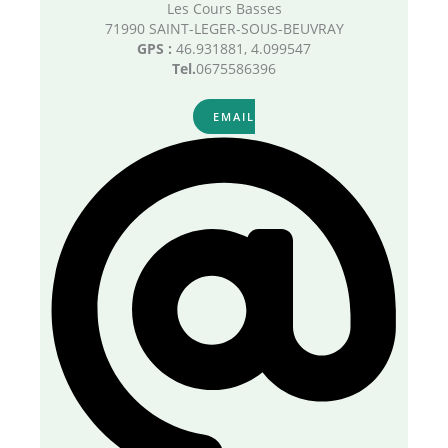
Les Cours Basses
71990 SAINT-LEGER-SOUS-BEUVRAY
GPS :
46.931881, 4.099547
Tel.
0675586396
EMAIL