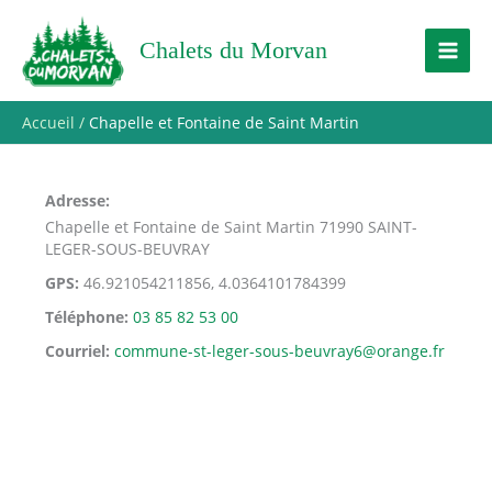
Aller
au
Chalets du Morvan
contenu
Accueil
Chapelle et Fontaine de Saint Martin
Adresse
Chapelle et Fontaine de Saint Martin 71990 SAINT-
LEGER-SOUS-BEUVRAY
GPS
46.921054211856, 4.0364101784399
Téléphone
03 85 82 53 00
Courriel
commune-st-leger-sous-beuvray6@orange.fr