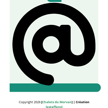
Copyright 2026
[
Chalets du Morvan
] | Création
[
esteffens
]