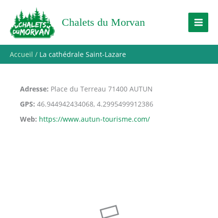
Aller
au
Chalets du Morvan
contenu
Accueil
La cathédrale Saint-Lazare
Adresse
Place du Terreau 71400 AUTUN
GPS
46.944942434068, 4.2995499912386
Web
https://www.autun-tourisme.com/