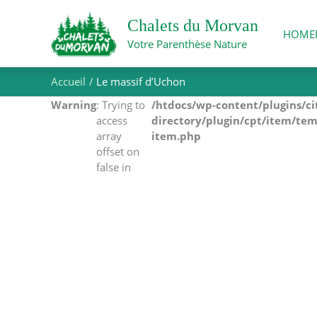
Aller
au
Chalets du Morvan
HOME
contenu
Votre Parenthèse Nature
Accueil
Le massif d’Uchon
Warning
: Trying to
/htdocs/wp-content/plugins/c
access
directory/plugin/cpt/item/tem
array
item.php
offset on
false in