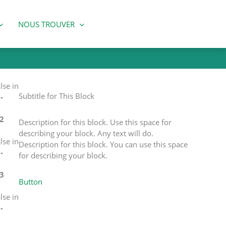
NOUS TROUVER
lse in
Subtitle for This Block
-
2
Description for this block. Use this space for
describing your block. Any text will do.
lse in
Description for this block. You can use this space
-
for describing your block.
3
Button
lse in
-