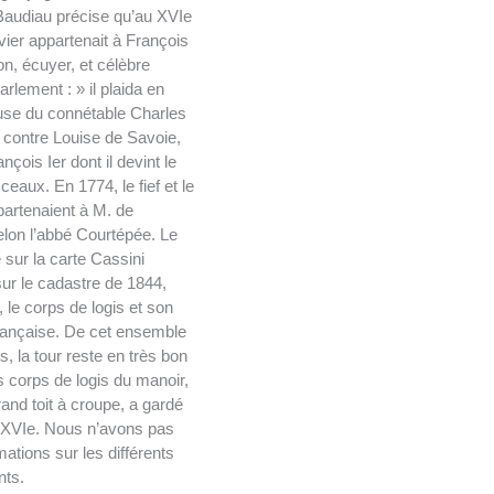
Baudiau précise qu’au XVIe
ivier appartenait à François
n, écuyer, et célèbre
rlement : » il plaida en
use du connétable Charles
contre Louise de Savoie,
çois Ier dont il devint le
eaux. En 1774, le fief et le
artenaient à M. de
elon l’abbé Courtépée. Le
e sur la carte Cassini
sur le cadastre de 1844,
, le corps de logis et son
 française. De cet ensemble
, la tour reste en très bon
s corps de logis du manoir,
and toit à croupe, a gardé
 XVIe. Nous n’avons pas
mations sur les différents
ts.