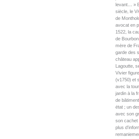
levant… » 
siècle, le V
de Montholo
avocat en pa
1522, la ca
de Bourbon 
mère de Fran
garde des sc
château app
Lagoutte, s
Vivier figur
(v1750) et 
avec la tour
jardin à la
de bâtiments
état ; un de
avec son gr
son cachet
plus d’infor
remaniemen