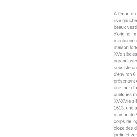
A l’écart du
rive gauche
beaux vesti
d’origine im
mentionné 
maison fort
XVe siècles
agrandisse
subsiste un
d’environ 6
présentant d
une tour d’
quelques mè
XV-XVIe siè
1613, une a
maison du Vi
corps de log
cloze des di
jardin et ve