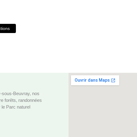
ctions
r‑sous‑Beuvray, nos
re forêts, randonnées
 le Parc naturel