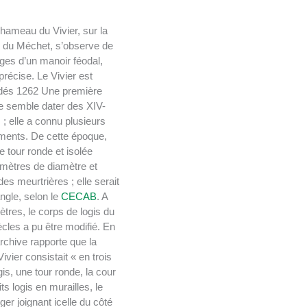
 hameau du Vivier, sur la
 du Méchet, s’observe de
ges d’un manoir féodal,
précise. Le Vivier est
dés 1262 Une première
e semble dater des XIV-
 ; elle a connu plusieurs
ments. De cette époque,
e tour ronde et isolée
 mètres de diamètre et
es meurtrières ; elle serait
angle, selon le
CECAB
. A
tres, le corps de logis du
cles a pu être modifié. En
rchive rapporte que la
vier consistait « en trois
is, une tour ronde, la cour
ts logis en murailles, le
rger joignant icelle du côté