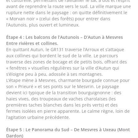
et culturelle, permettant de ravitailler le sac à dos et l’esprit
avant de reprendre la route vers le sud. La ville marque une
rupture nette dans le paysage : on quitte définitivement le
« Morvan noir » (celui des forêts) pour entrer dans
l’Autunois, plus ouvert et lumineux.
Étape 4 : Les balcons de l’Autunois – D’Autun à Mesvres
Entre rivières et collines.
En quittant Autun, le GR131 traverse l’Arroux et s’attaque
aux collines qui bordent le sud de la ville. Le parcours
traverse des zones de bocage et de petits bois, offrant des
« fenêtres » visuelles régulières sur la ville d’Autun qui
s’éloigne peu à peu, adossée à ses montagnes.
L’étape mène à Mesvres, charmante bourgade connue pour
son « Prieuré » et ses ponts sur le Mesvrin. Le paysage
devient ici typique de la transition bourguignonne : des
haies vives, des troupeaux de vaches charolaises (les
premières taches blanches dans les prés verts) et des
fermes isolées en pierre apparente. Le calme règne, loin de
l’agitation urbaine précédente.
Étape 5 : Le Panorama du Sud – De Mesvres à Uxeau (Mont
Dardon)