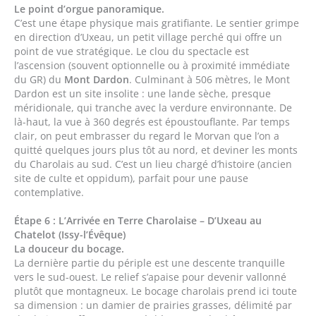
Le point d’orgue panoramique.
C’est une étape physique mais gratifiante. Le sentier grimpe
en direction d’Uxeau, un petit village perché qui offre un
point de vue stratégique. Le clou du spectacle est
l’ascension (souvent optionnelle ou à proximité immédiate
du GR) du
Mont Dardon
. Culminant à 506 mètres, le Mont
Dardon est un site insolite : une lande sèche, presque
méridionale, qui tranche avec la verdure environnante. De
là-haut, la vue à 360 degrés est époustouflante. Par temps
clair, on peut embrasser du regard le Morvan que l’on a
quitté quelques jours plus tôt au nord, et deviner les monts
du Charolais au sud. C’est un lieu chargé d’histoire (ancien
site de culte et oppidum), parfait pour une pause
contemplative.
Étape 6 : L’Arrivée en Terre Charolaise – D’Uxeau au
Chatelot (Issy-l’Évêque)
La douceur du bocage.
La dernière partie du périple est une descente tranquille
vers le sud-ouest. Le relief s’apaise pour devenir vallonné
plutôt que montagneux. Le bocage charolais prend ici toute
sa dimension : un damier de prairies grasses, délimité par