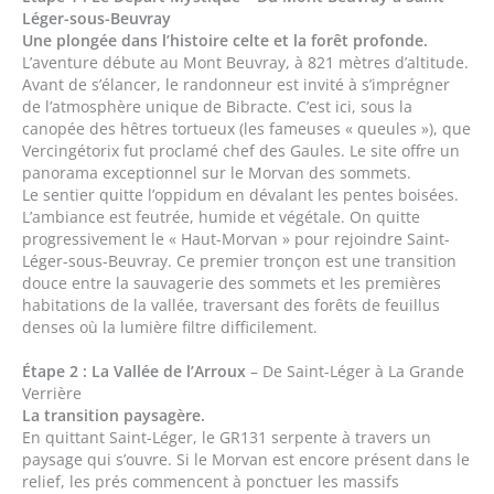
Léger-sous-Beuvray
Une plongée dans l’histoire celte et la forêt profonde.
L’aventure débute au Mont Beuvray, à 821 mètres d’altitude.
Avant de s’élancer, le randonneur est invité à s’imprégner
de l’atmosphère unique de Bibracte. C’est ici, sous la
canopée des hêtres tortueux (les fameuses « queules »), que
Vercingétorix fut proclamé chef des Gaules. Le site offre un
panorama exceptionnel sur le Morvan des sommets.
Le sentier quitte l’oppidum en dévalant les pentes boisées.
L’ambiance est feutrée, humide et végétale. On quitte
progressivement le « Haut-Morvan » pour rejoindre Saint-
Léger-sous-Beuvray. Ce premier tronçon est une transition
douce entre la sauvagerie des sommets et les premières
habitations de la vallée, traversant des forêts de feuillus
denses où la lumière filtre difficilement.
Étape 2 : La Vallée de l’Arroux
– De Saint-Léger à La Grande
Verrière
La transition paysagère.
En quittant Saint-Léger, le GR131 serpente à travers un
paysage qui s’ouvre. Si le Morvan est encore présent dans le
relief, les prés commencent à ponctuer les massifs