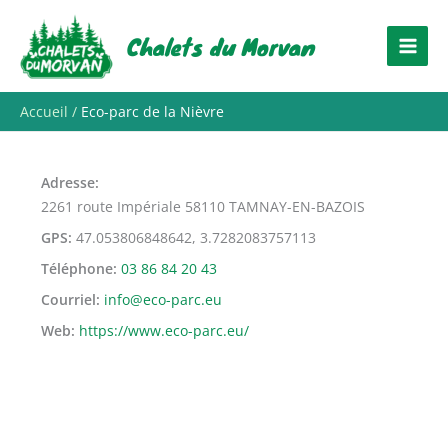
Aller
au
Chalets du Morvan
contenu
Accueil
Eco-parc de la Nièvre
Adresse
2261 route Impériale 58110 TAMNAY-EN-BAZOIS
GPS
47.053806848642, 3.7282083757113
Téléphone
03 86 84 20 43
Courriel
info@eco-parc.eu
Web
https://www.eco-parc.eu/