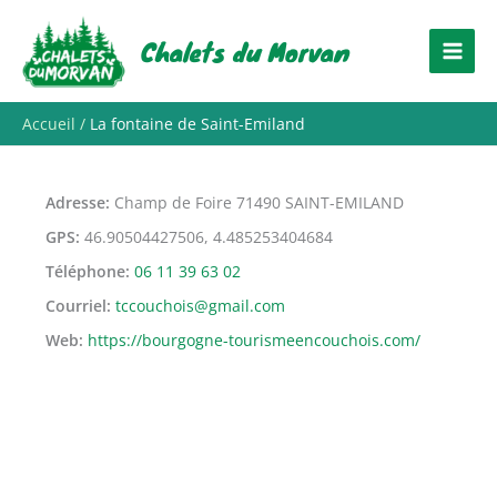
Aller
au
Chalets du Morvan
contenu
Accueil
La fontaine de Saint-Emiland
Adresse
Champ de Foire 71490 SAINT-EMILAND
GPS
46.90504427506, 4.485253404684
Téléphone
06 11 39 63 02
Courriel
tccouchois@gmail.com
Web
https://bourgogne-tourismeencouchois.com/