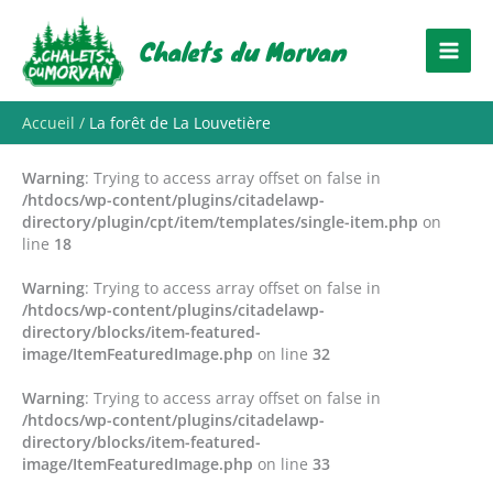
Aller
au
Chalets du Morvan
contenu
Accueil
La forêt de La Louvetière
Warning
: Trying to access array offset on false in
/htdocs/wp-content/plugins/citadelawp-
directory/plugin/cpt/item/templates/single-item.php
on
line
18
Warning
: Trying to access array offset on false in
/htdocs/wp-content/plugins/citadelawp-
directory/blocks/item-featured-
image/ItemFeaturedImage.php
on line
32
Warning
: Trying to access array offset on false in
/htdocs/wp-content/plugins/citadelawp-
directory/blocks/item-featured-
image/ItemFeaturedImage.php
on line
33