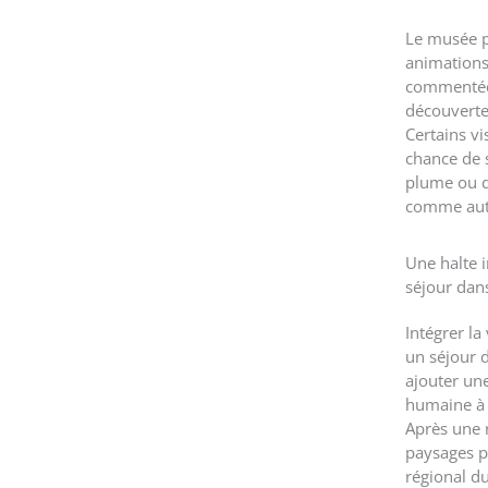
Le musée 
animations 
commentées
découverte
Certains v
chance de s
plume ou d
comme autr
Une halte 
séjour dan
Intégrer la
un séjour d
ajouter une
humaine à 
Après une 
paysages p
régional d