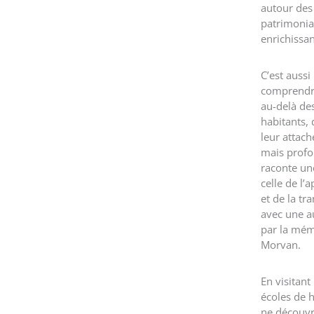
autour des 
patrimonia
enrichissan
C’est aussi
comprendre 
au-delà des
habitants, 
leur attac
mais profo
raconte une
celle de l’
et de la tra
avec une au
par la mém
Morvan.
En visitant
écoles de
ne découvr