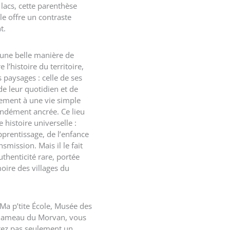
lacs, cette parenthèse
le offre un contraste
t.
 une belle manière de
l’histoire du territoire,
 paysages : celle de ses
de leur quotidien et de
hement à une vie simple
ndément ancrée. Ce lieu
 histoire universelle :
apprentissage, de l’enfance
nsmission. Mais il le fait
thenticité rare, portée
oire des villages du
Ma p’tite École, Musée des
 hameau du Morvan
, vous
ez pas seulement un