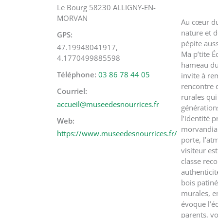
Le Bourg 58230 ALLIGNY-EN-
MORVAN
Au cœur du
nature et 
GPS
pépite aus
47.19948041917,
Ma p’tite É
4.1770499885598
hameau du
Téléphone
03 86 78 44 05
invite à re
rencontre d
Courriel
rurales qu
accueil@museedesnourrices.fr
générations
l’identité 
Web
morvandiau
https://www.museedesnourrices.fr/
porte, l’a
visiteur es
classe rec
authenticit
bois patiné
murales, e
évoque l’é
parents, vo