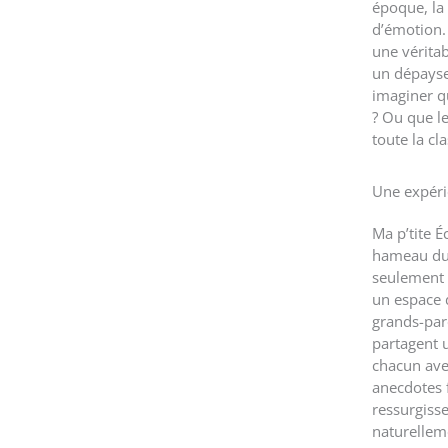
époque, la 
d’émotion. 
une vérita
un dépays
imaginer qu
? Ou que le
toute la cl
Une expéri
Ma p’tite É
hameau du
seulement u
un espace 
grands-par
partagent
chacun ave
anecdotes 
ressurgisse
naturellem