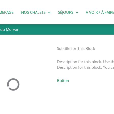
MEPAGE
NOS CHALETS
SÉJOURS
A VOIR / À FAIR
u du Morvan
Subtitle for This Block
Description for this block. Use th
Description for this block. You c
Button