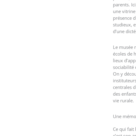
parents. Ici
une vitrine
présence de
studieux, e
d’une dicté
Le musée 
écoles de 
lieux d’app
sociabilité 
On y décou
instituteur
centrales d
des enfants
vie rurale.
Une mémoi
Ce qui fait
c’est son a