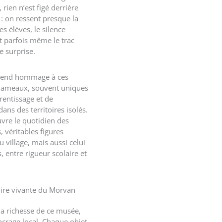
, rien n’est figé derrière
 : on ressent presque la
s élèves, le silence
t parfois même le trac
e surprise.
rend hommage à ces
hameaux, souvent uniques
rentissage et de
dans des territoires isolés.
vre le quotidien des
s, véritables figures
u village, mais aussi celui
, entre rigueur scolaire et
re vivante du Morvan
 la richesse de ce musée,
ncrage local. Chaque objet