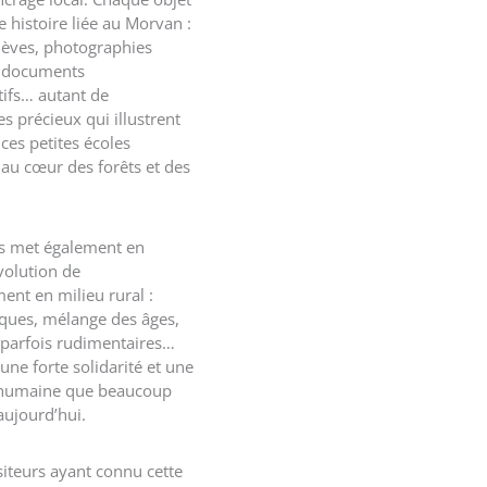
 histoire liée au Morvan :
élèves, photographies
, documents
tifs… autant de
s précieux qui illustrent
 ces petites écoles
 au cœur des forêts et des
s met également en
volution de
ent en milieu rural :
iques, mélange des âges,
 parfois rudimentaires…
une forte solidarité et une
 humaine que beaucoup
aujourd’hui.
siteurs ayant connu cette