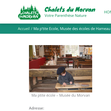
Aller
Chalets du Morvan
au
HO
contenu
Votre Parenthèse Nature
Accueil
Ma p’tite Ecole, Musée des écoles de Hamea
Ma ptite école – Musée du Morvan
Adresse