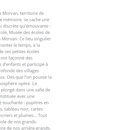
 Morvan, territoire de
de mémoire, se cache une
si discrète qu’émouvante :
cole, Musée des écoles de
 Morvan
. Ce lieu singulier
monter le temps, à la
e ces petites écoles
i ont façonné des
 d’enfants et participé à
profonde des villages
x. Dès que l’on pousse la
tmosphère opère. Le
t plongé dans une salle de
onstituée avec une
é touchante : pupitres en
s, tableau noir, cartes
ncriers et plumes… Tout
cole de nos grands-
ire de nos arrière-grands-