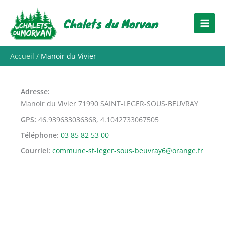
Aller
au
Chalets du Morvan
contenu
Accueil
Manoir du Vivier
Adresse
Manoir du Vivier 71990 SAINT-LEGER-SOUS-BEUVRAY
GPS
46.939633036368, 4.1042733067505
Téléphone
03 85 82 53 00
Courriel
commune-st-leger-sous-beuvray6@orange.fr