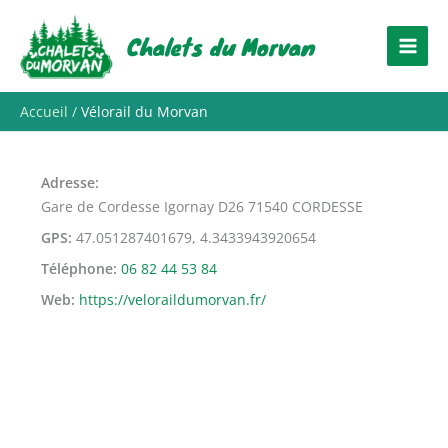
Aller
au
Chalets du Morvan
contenu
Accueil
Vélorail du Morvan
Adresse
Gare de Cordesse Igornay D26 71540 CORDESSE
GPS
47.051287401679, 4.3433943920654
Téléphone
06 82 44 53 84
Web
https://veloraildumorvan.fr/