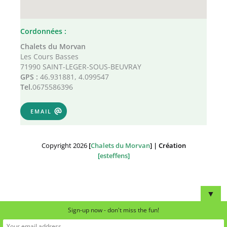
Cordonnées :
Chalets du Morvan
Les Cours Basses
71990 SAINT-LEGER-SOUS-BEUVRAY
GPS :
46.931881, 4.099547
Tel.
0675586396
EMAIL
Copyright 2026
[
Chalets du Morvan
] | Création
[
esteffens
]
▼
Sign-up now - don't miss the fun!