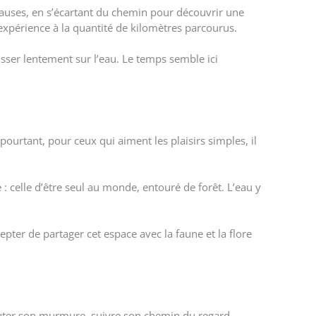
pauses, en s’écartant du chemin pour découvrir une
l’expérience à la quantité de kilomètres parcourus.
lisser lentement sur l’eau. Le temps semble ici
ourtant, pour ceux qui aiment les plaisirs simples, il
: celle d’être seul au monde, entouré de forêt. L’eau y
epter de partager cet espace avec la faune et la flore
couter son murmure, suivre son chemin du regard…