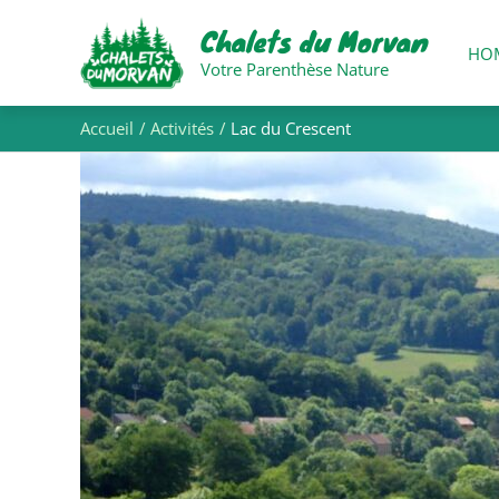
Aller
Chalets du Morvan
au
HO
contenu
Votre Parenthèse Nature
Accueil
Activités
Lac du Crescent