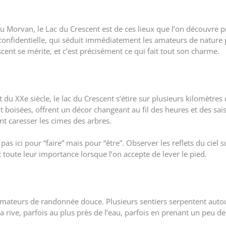
l du Morvan, le Lac du Crescent est de ces lieux que l’on découvre
 confidentielle, qui séduit immédiatement les amateurs de nature p
scent se mérite, et c’est précisément ce qui fait tout son charme.
 du XXe siècle, le lac du Crescent s’étire sur plusieurs kilomètre
nt boisées, offrent un décor changeant au fil des heures et des sai
ent caresser les cimes des arbres.
as ici pour “faire” mais pour “être”. Observer les reflets du ciel s
 toute leur importance lorsque l’on accepte de lever le pied.
 amateurs de randonnée douce. Plusieurs sentiers serpentent autou
r la rive, parfois au plus près de l’eau, parfois en prenant un pe