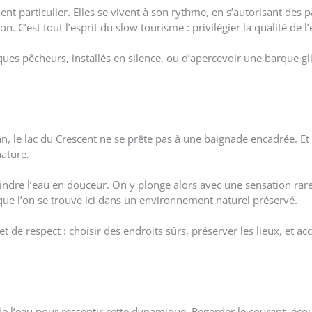
 particulier. Elles se vivent à son rythme, en s’autorisant des 
n. C’est tout l’esprit du slow tourisme : privilégier la qualité de 
lques pêcheurs, installés en silence, ou d’apercevoir une barque g
 le lac du Crescent ne se prête pas à une baignade encadrée. Et p
nature.
indre l’eau en douceur. On y plonge alors avec une sensation rare 
 que l’on se trouve ici dans un environnement naturel préservé.
de respect : choisir des endroits sûrs, préserver les lieux, et acc
 de l’eau pour ressentir cette dynamique. Regarder le courant, é