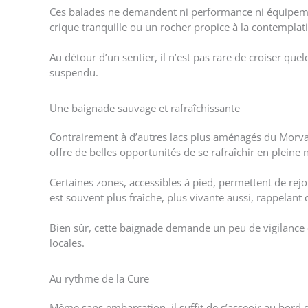
Ces balades ne demandent ni performance ni équipement
crique tranquille ou un rocher propice à la contemplatio
Au détour d’un sentier, il n’est pas rare de croiser que
suspendu.
Une baignade sauvage et rafraîchissante
Contrairement à d’autres lacs plus aménagés du Morvan,
offre de belles opportunités de se rafraîchir en pleine 
Certaines zones, accessibles à pied, permettent de rejo
est souvent plus fraîche, plus vivante aussi, rappelant
Bien sûr, cette baignade demande un peu de vigilance et 
locales.
Au rythme de la Cure
Même sans embarcation, il suffit de s’asseoir au bord