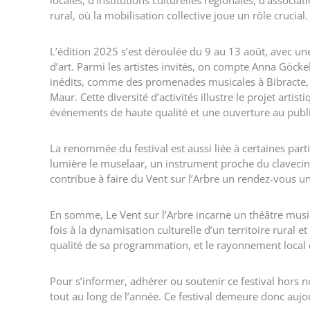
locales, d’institutions culturelles régionales, d’associ
rural, où la mobilisation collective joue un rôle crucial.
L’édition 2025 s’est déroulée du 9 au 13 août, avec u
d’art. Parmi les artistes invités, on compte Anna Göck
inédits, comme des promenades musicales à Bibracte, a
Maur. Cette diversité d’activités illustre le projet artis
événements de haute qualité et une ouverture au publi
La renommée du festival est aussi liée à certaines pa
lumière le muselaar, un instrument proche du clavecin,
contribue à faire du Vent sur l’Arbre un rendez-vous 
En somme, Le Vent sur l’Arbre incarne un théâtre music
fois à la dynamisation culturelle d’un territoire rural 
qualité de sa programmation, et le rayonnement local 
Pour s’informer, adhérer ou soutenir ce festival hors
tout au long de l’année. Ce festival demeure donc aujou