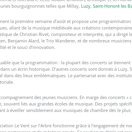
unes bourguignonnes telles que Millay,
Luzy
,
Saint-Honoré les B
llement la première semaine d’août et propose une programmation e
ues, allant de la musique médiévale aux créations contemporaine
ique de Christian Rivet, compositeur et interprète, qui a dirigé le
gen, Benjamin Alard, le Trio Wanderer, et de nombreux musiciens 
té et le souci d’innovation.
uable que la programmation : la plupart des concerts se tiennent d
 dans un écrin historique. D’autres concerts sont donnés à Luzy, 
cal dans des lieux emblématiques. Le partenariat avec des institut
oriale.
’accompagnement des jeunes musiciens. En marge des concerts « clas
re, souvent liés aux grandes écoles de musique. Des projets spéc
isant à éveiller sensiblement aux musiques de chambre dès le plus
ociation Le Vent sur l’Arbre fonctionne grâce à l’engagement de n