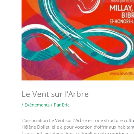
Le Vent sur l’Arbre
/
Evénements
/ Par
Eric
L’association Le Vent sur l’Arbre est une structure c
Hélène Dollet, elle a pour vocation d’offrir aux habitan
favorisant les interactions culturelles entre musique, c