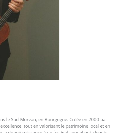
 dans le Sud-Morvan, en Bourgogne. Créée en 2000 par
excellence, tout en valorisant le patrimoine local et en
ale, a donné naissance à un festival annuel qui, depuis