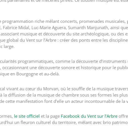
ations partenaires et de mécènes privés. Ce soutien multiple est ess
ne programmation riche mêlant concerts, promenades musicales, p
el, Fabrice Midal, Luc-Marie Aguera, Sumanth Manjunath, ainsi que
ssociant musique et découverte du site archéologique, ou des exp
tique global du Vent sur l’Arbre : créer des ponts entre les discipli
c large.
rticularités programmatiques, comme la découverte d’instruments 
 occasionnant une découverte sonore et historique pour le public
unique en Bourgogne et au-delà.
al vivant au cœur du Morvan, où le souffle de la musique traverse
et à la diffusion de la musique de chambre sous ses formes les plus
de cette manifestation font d’elle un acteur incontournable de la
 normes,
le site officiel
et la page
Facebook du Vent sur l’Arbre
offre
rd’hui un fleuron culturel du territoire, mêlant avec brio patrimo