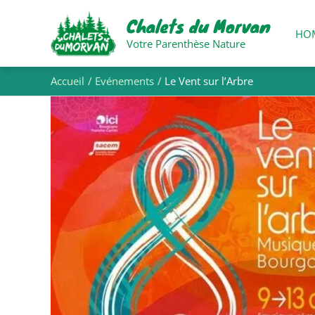
Aller
Chalets du Morvan
au
HO
contenu
Votre Parenthèse Nature
Accueil
Evénements
Le Vent sur l’Arbre