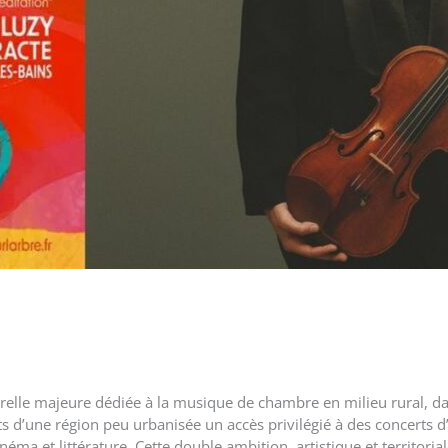
ulturelle majeure dédiée à la musique de chambre en milieu rural,
ts d’une région peu urbanisée un accès privilégié à des concerts d’
inéma et littérature. Cette double ambition, artistique et territori