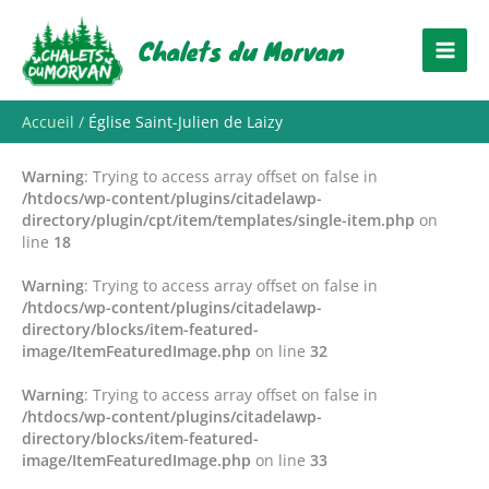
Aller
au
Chalets du Morvan
contenu
Accueil
Église Saint-Julien de Laizy
Warning
: Trying to access array offset on false in
/htdocs/wp-content/plugins/citadelawp-
directory/plugin/cpt/item/templates/single-item.php
on
line
18
Warning
: Trying to access array offset on false in
/htdocs/wp-content/plugins/citadelawp-
directory/blocks/item-featured-
image/ItemFeaturedImage.php
on line
32
Warning
: Trying to access array offset on false in
/htdocs/wp-content/plugins/citadelawp-
directory/blocks/item-featured-
image/ItemFeaturedImage.php
on line
33