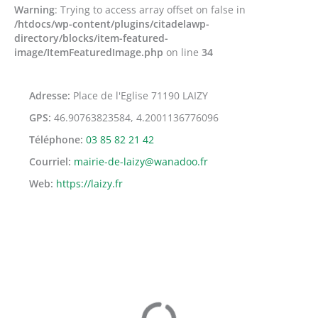
Warning
: Trying to access array offset on false in
/htdocs/wp-content/plugins/citadelawp-
directory/blocks/item-featured-
image/ItemFeaturedImage.php
on line
34
Adresse
Place de l'Eglise 71190 LAIZY
GPS
46.90763823584, 4.2001136776096
Téléphone
03 85 82 21 42
Courriel
mairie-de-laizy@wanadoo.fr
Web
https://laizy.fr