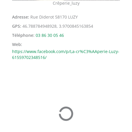
Crêperie_luzy
Adresse
Rue Diderot 58170 LUZY
GPS
46.788784948928, 3.9700845163854
Téléphone
03 86 30 05 46
Web
https://www.facebook.com/p/La-cr%C3%AAperie-Luzy-
61559702348516/